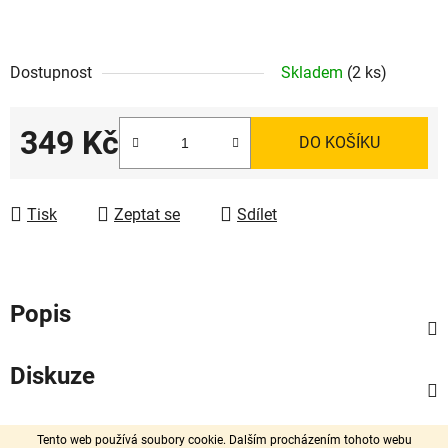
Dostupnost
Skladem
(2 ks)
349 Kč
DO KOŠÍKU
Měrná cena:
Tisk
Zeptat se
Sdílet
Popis
Diskuze
Z
Vytvořil Shoptet
Tento web používá soubory cookie. Dalším procházením tohoto webu