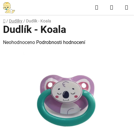
Přejít
Hledat
NÁKUP
na
obsah
KOŠÍK
Domů
/
Dudlíky
/
Dudlík - Koala
Dudlík - Koala
Průměrné
Neohodnoceno
Podrobnosti hodnocení
hodnocení
produktu
je
0,0
z
5
hvězdiček.