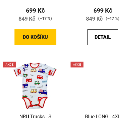
t
699 Kč
699 Kč
ů
849 Kč
849 Kč
(–17 %)
(–17 %)
DO KOŠÍKU
DETAIL
AKCE
AKCE
NRU Trucks - S
Blue LONG - 4XL