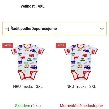
Velikost : 4XL
Ř
Řadit podle:
Doporučujeme
a
z
V
e
AKCE
AKCE
ý
n
p
í
i
p
s
r
p
o
r
d
NRU Trucks - 3XL
NRU Trucks - 2XL
o
u
d
k
u
t
Skladem
(2 ks)
Momentálně nedostupné
k
ů