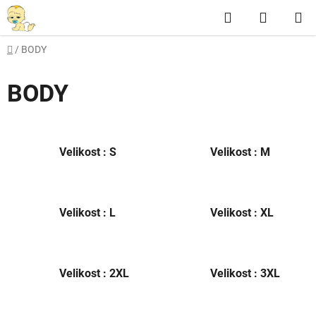
Přejít
Hledat
NÁKUP
na
obsah
KOŠÍK
Domů
/
BODY
BODY
Velikost : S
Velikost : M
Velikost : L
Velikost : XL
Velikost : 2XL
Velikost : 3XL