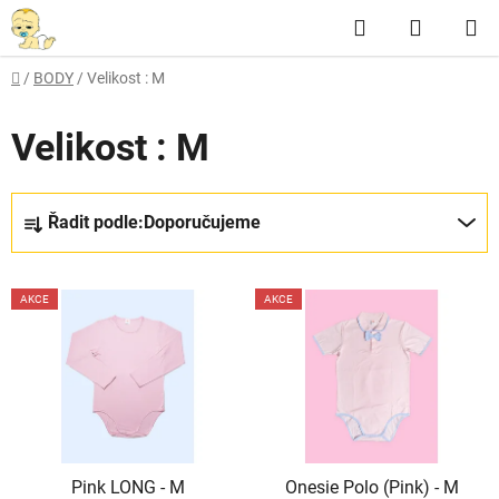
Přejít
Hledat
NÁKUP
na
obsah
KOŠÍK
Domů
/
BODY
/
Velikost : M
Velikost : M
Ř
Řadit podle:
Doporučujeme
a
z
V
e
AKCE
AKCE
ý
n
p
í
i
p
s
r
p
o
r
d
Pink LONG - M
Onesie Polo (Pink) - M
o
u