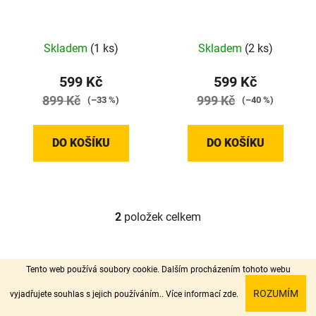
d
k
u
t
Skladem
(1 ks)
Skladem
(2 ks)
k
ů
t
599 Kč
599 Kč
ů
899 Kč
999 Kč
(–33 %)
(–40 %)
DO KOŠÍKU
DO KOŠÍKU
2
položek celkem
O
v
l
Z
Vytvořil Shoptet
á
Tento web používá soubory cookie. Dalším procházením tohoto webu
á
Copyright 2026
www.inkopleny.cz
. Všechna práva
d
p
ROZUMÍM
vyjadřujete souhlas s jejich používáním.. Více informací
zde
.
vyhrazena.
a
a