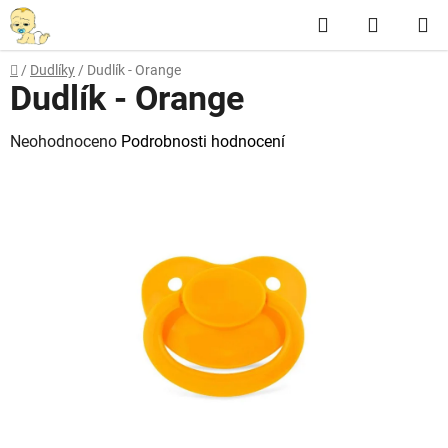
Přejít
Hledat
NÁKUP
na
obsah
KOŠÍK
Domů
/
Dudlíky
/
Dudlík - Orange
Dudlík - Orange
Průměrné
Neohodnoceno
Podrobnosti hodnocení
hodnocení
produktu
je
0,0
z
5
hvězdiček.