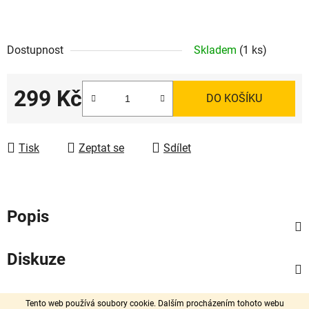
Dostupnost
Skladem
(1 ks)
299 Kč
DO KOŠÍKU
Měrná cena:
Tisk
Zeptat se
Sdílet
Popis
Diskuze
Z
Vytvořil Shoptet
Tento web používá soubory cookie. Dalším procházením tohoto webu