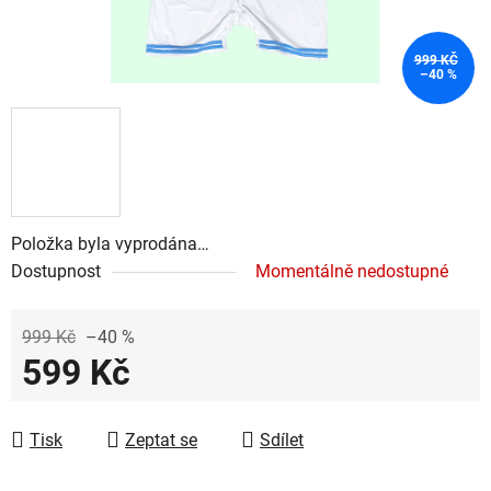
999 KČ
–40 %
Položka byla vyprodána…
Dostupnost
Momentálně nedostupné
999 Kč
–40 %
599 Kč
Měrná cena:
Tisk
Zeptat se
Sdílet