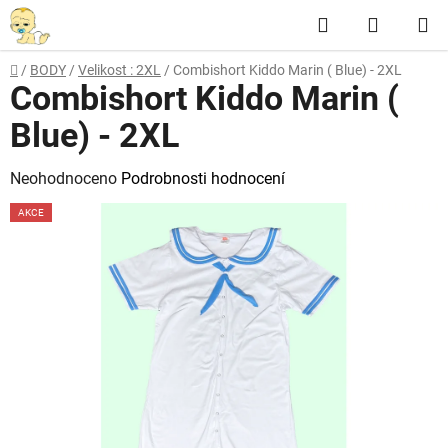
Přejít
Hledat
NÁKUP
na
obsah
KOŠÍK
Domů
/
BODY
/
Velikost : 2XL
/
Combishort Kiddo Marin ( Blue) - 2XL
Combishort Kiddo Marin (
Blue) - 2XL
Průměrné
Neohodnoceno
Podrobnosti hodnocení
hodnocení
AKCE
produktu
je
0,0
z
5
hvězdiček.