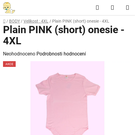
Přejít
Hledat
NÁKUP
na
obsah
KOŠÍK
Domů
/
BODY
/
Velikost : 4XL
/
Plain PINK (short) onesie - 4XL
Plain PINK (short) onesie -
4XL
Průměrné
Neohodnoceno
Podrobnosti hodnocení
hodnocení
AKCE
produktu
je
0,0
z
5
hvězdiček.