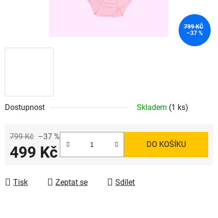
799 KČ
–37 %
Dostupnost
Skladem
(1 ks)
799 Kč
–37 %
DO KOŠÍKU
499 Kč
Měrná cena:
Tisk
Zeptat se
Sdílet