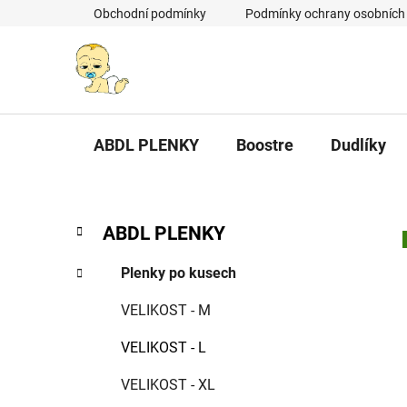
Přejít
Obchodní podmínky
Podmínky ochrany osobních
na
obsah
ABDL PLENKY
Boostre
Dudlíky
P
K
Přeskočit
ABDL PLENKY
a
kategorie
o
t
s
Plenky po kusech
e
t
g
VELIKOST - M
r
o
a
r
VELIKOST - L
i
n
e
n
VELIKOST - XL