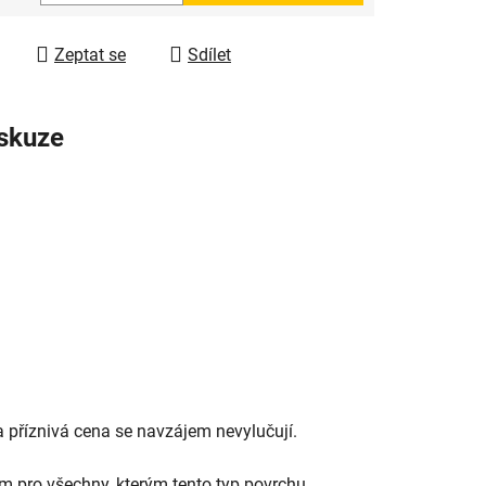
 cena:
ek.
Zeptat se
Sdílet
skuze
 a příznivá cena se navzájem nevylučují.
em pro všechny, kterým tento typ povrchu