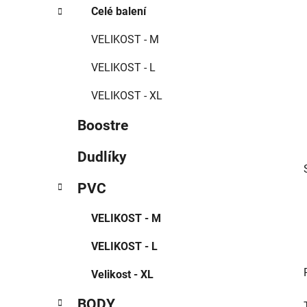
í
Celé balení
p
a
VELIKOST - M
n
VELIKOST - L
e
l
VELIKOST - XL
Boostre
Dudlíky
PVC
VELIKOST - M
VELIKOST - L
Velikost - XL
BODY