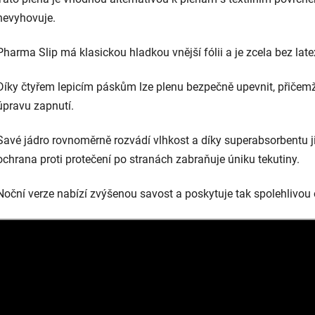
nevyhovuje.
Pharma Slip má klasickou hladkou vnější fólii a je zcela bez late
Díky čtyřem lepicím páskům lze plenu bezpečně upevnit, přičemž
úpravu zapnutí.
Savé jádro rovnoměrně rozvádí vlhkost a díky superabsorbentu j
ochrana proti protečení po stranách zabraňuje úniku tekutiny.
Noční verze nabízí zvýšenou savost a poskytuje tak spolehlivou