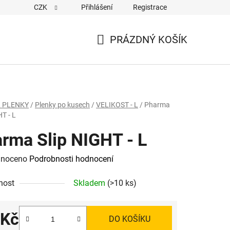
CZK
Přihlášení
Registrace
PRÁZDNÝ KOŠÍK
NÁKUPNÍ
KOŠÍK
 PLENKY
/
Plenky po kusech
/
VELIKOST - L
/
Pharma
HT - L
rma Slip NIGHT - L
né
noceno
Podrobnosti hodnocení
ení
nost
Skladem
(>10 ks)
tu
 Kč
DO KOŠÍKU