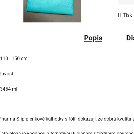
Měrná
5
hvězdič
Tisk
Popis
Di
110 - 150 cm
Savost :
3454 ml
Pharma Slip plenkové kalhotky s fólií dokazují, že dobrá kvalita
Tato plena je vhodnou alternativou k plenám s textilním povrch