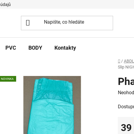
 údajů
PVC
BODY
Kontakty
Domů
/
ABDL
Slip NIG
Pha
NOVINKA
Průměr
Neohod
hodnoc
Dostup
produk
je
0,0
39
z