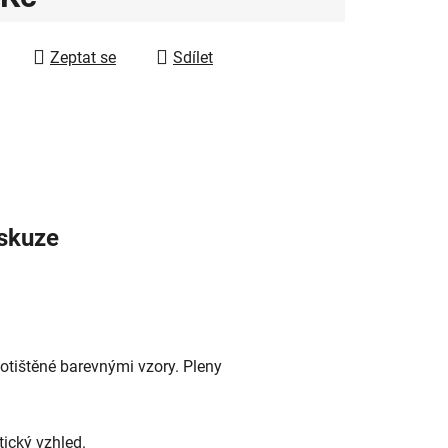
 cena:
ek.
Zeptat se
Sdílet
skuze
potištěné barevnými vzory. Pleny
tický vzhled.