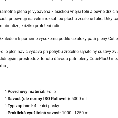
Samotná plena je vybavena klasickou vnější fólií a pevně držícím
části připevňují na velmi rozsáhlou plochu zesílené fólie. Díky 
minimalizuje riziko protržení fólie.
Vzhledem k poměrně vysokému podílu celulózy patří pleny CutieP
Fólie plen navíc vydává při pohybu zřetelně slyšitelný šustivý z
klidnějším prostředí. Z tohoto důvodu patří pleny CutiePlusU me
trhu.,
Povrchový materiál:
Fólie
Savost (dle normy ISO Rothwell):
5000 ml
Typ zapínání:
4 lepicí pásky
Praktická využitelná savost:
1000–1250 ml