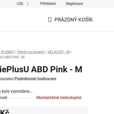
CZK
Přihlášení
Registrace
PRÁZDNÝ KOŠÍK
NÁKUPNÍ
KOŠÍK
 PLENKY
/
Plenky po kusech
/
VELIKOST - M
/
sU ABD Pink - M
iePlusU ABD Pink - M
né
noceno
Podrobnosti hodnocení
ení
a byla vyprodána…
tu
nost
Momentálně nedostupné
 Kč