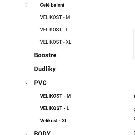
í
Celé balení
p
a
VELIKOST - M
n
VELIKOST - L
e
l
VELIKOST - XL
Boostre
Dudlíky
PVC
VELIKOST - M
VELIKOST - L
Velikost - XL
BODY