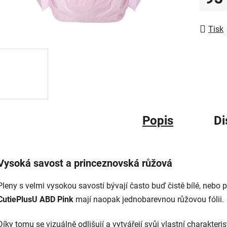
5
Měrná
hvězdič
Tisk
Popis
Di
Vysoká savost a princeznovská růžová
Pleny s velmi vysokou savostí bývají často buď čistě bílé, nebo 
CutiePlusU ABD Pink
mají naopak jednobarevnou růžovou fólii.
Díky tomu se vizuálně odlišují a vytvářejí svůj vlastní charakteris