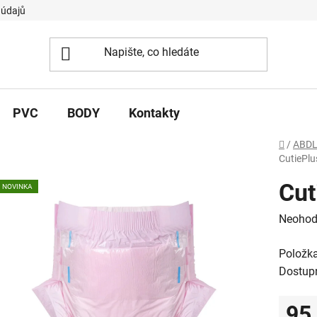
 údajů
PVC
BODY
Kontakty
Domů
/
ABDL
CutiePlu
Cut
NOVINKA
Průměr
Neohod
hodnoc
Položk
produk
Dostup
je
0,0
95
z