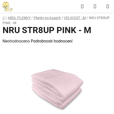
Přejít
Hledat
NÁKUP
na
obsah
KOŠÍK
Domů
/
ABDL PLENKY
/
Plenky po kusech
/
VELIKOST - M
/
NRU STR8UP
PINK - M
NRU STR8UP PINK - M
Průměrné
Neohodnoceno
Podrobnosti hodnocení
hodnocení
produktu
je
0,0
z
5
hvězdiček.