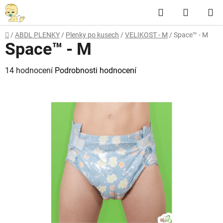
Přejít
Hledat
NÁKUP
na
obsah
KOŠÍK
Domů
/
ABDL PLENKY
/
Plenky po kusech
/
VELIKOST - M
/
Space™ - M
Space™ - M
Průměrné
14 hodnocení
Podrobnosti hodnocení
hodnocení
produktu
je
4,1
z
5
hvězdiček.