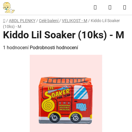
Přejít
Hledat
NÁKUP
na
obsah
KOŠÍK
Domů
/
ABDL PLENKY
/
Celé balení
/
VELIKOST - M
/
Kiddo Lil Soaker
(10ks) - M
Kiddo Lil Soaker (10ks) - M
Průměrné
1 hodnocení
Podrobnosti hodnocení
hodnocení
produktu
je
5,0
z
5
hvězdiček.